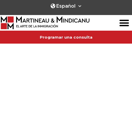
Español
Programar una consulta
SERVICIOS DE
INMIGRACIÓN
para todas las provincias canadienses,
¡sin importar en qué lugar del mundo se
encuentre!
Ofrecemos asesoría en inmigración en inglés, francés y
español,
y hablamos el lenguaje universal de la pasión y dedicación.