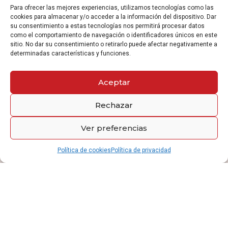
Para ofrecer las mejores experiencias, utilizamos tecnologías como las
cookies para almacenar y/o acceder a la información del dispositivo. Dar
su consentimiento a estas tecnologías nos permitirá procesar datos
El gobierno de Quebec selecciona a los
como el comportamiento de navegación o identificadores únicos en este
candidatos según sus propias reglas y criterios.
sitio. No dar su consentimiento o retirarlo puede afectar negativamente a
Una vez seleccionado el candidato, se emite el
determinadas características y funciones.
Certificado de Selección de Quebec (CSQ), que
permite solicitar la residencia permanente
canadiense ante el gobierno federal.
Aceptar
Rechazar
Lee más
Ver preferencias
Programas migratorios de la provincia de
Política de cookies
Política de privacidad
Quebec
Tanto el gobierno federal canadiense como los
gobiernos provinciales han desarrollado varios
programas para atraer a empresarios
(emprendedores y trabajadores autónomos).